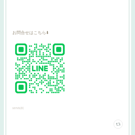
お問合せはこちら⬇️
servis
(
8
)