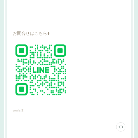
お問合せはこちら⬇️
servis
(
8
)